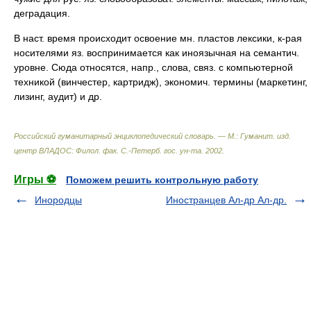
деградация.
В наст. время происходит освоение мн. пластов лексики, к-рая
носителями яз. воспринимается как иноязычная на семантич.
уровне. Сюда относятся, напр., слова, связ. с компьютерной
техникой (винчестер, картридж), экономич. термины (маркетинг,
лизинг, аудит) и др.
Российский гуманитарный энциклопедический словарь. — М.: Гуманит. изд.
центр ВЛАДОС: Филол. фак. С.-Петерб. гос. ун-та
.
2002
.
Игры ⚽
Поможем решить контрольную работу
Инородцы
Иностранцев Ал-др Ал-др.