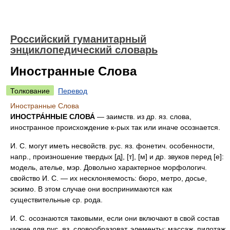
Российский гуманитарный
энциклопедический словарь
Иностранные Слова
Толкование
Перевод
Иностранные Слова
ИНОСТРА́ННЫЕ СЛОВА́
— заимств. из др. яз. слова,
иностранное происхождение к-рых так или иначе осознается.
И. С. могут иметь несвойств. рус. яз. фонетич. особенности,
напр., произношение твердых [д], [т], [м] и др. звуков перед [е]:
модель, ателье, мэр. Довольно характерное морфологич.
свойство И. С. — их несклоняемость: бюро, метро, досье,
эскимо. В этом случае они воспринимаются как
существительные ср. рода.
И. С. осознаются таковыми, если они включают в свой состав
чужие для рус. яз. словообразоват. элементы: массаж, пилотаж,